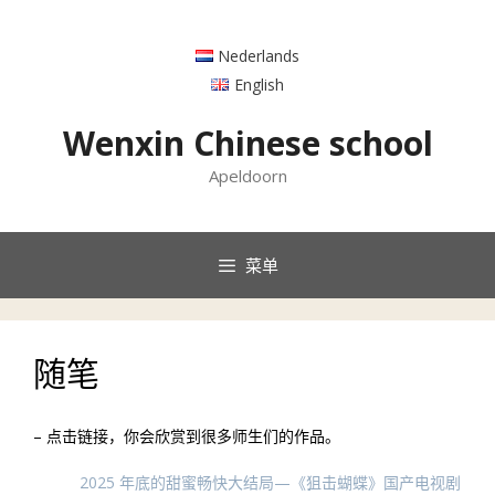
跳
至
Nederlands
内
容
English
Wenxin Chinese school
Apeldoorn
菜单
随笔
– 点击链接，你会欣赏到很多师生们的作品。
2025 年底的甜蜜畅快大结局—《狙击蝴蝶》国产电视剧