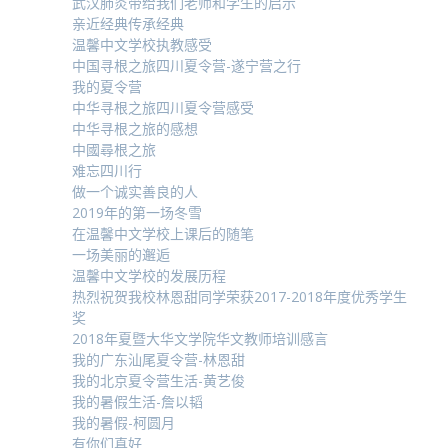
武汉肺炎带给我们老师和学生的启示
亲近经典传承经典
温馨中文学校执教感受
中国寻根之旅四川夏令营-遂宁营之行
我的夏令营
中华寻根之旅四川夏令营感受
中华寻根之旅的感想
中國尋根之旅
难忘四川行
做一个诚实善良的人
2019年的第一场冬雪
在温馨中文学校上课后的随笔
一场美丽的邂逅
温馨中文学校的发展历程
热烈祝贺我校林恩甜同学荣获2017-2018年度优秀学生
奖
2018年夏暨大华文学院华文教师培训感言
我的广东汕尾夏令营-林恩甜
我的北京夏令营生活-黄艺俊
我的暑假生活-詹以韬
我的暑假-柯圆月
有你们真好