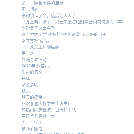
关于于朦胧事件的启示
不忘初心
李昀锐孟子义，这后劲太大了
《九重紫》爆了，只因宋墨窦昭封神台词句句戳心，李
昀锐孟子义太会了
在华侨大学“华校领航*校长论道”研习班的日子
水立方杯“荷”我
《一念关山》观后感
第一次
伴随青春律动
2022年 致自己
生命的意义
抉择
话说清明
秋天
秋天的感受
欢欢喜喜庆祝学生佳琪生日
热热闹闹庆祝孩子百天和中秋
百尺竿头更进一步
终于开学了
教师节随笔