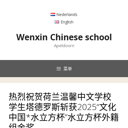
跳
至
Nederlands
内
容
English
Wenxin Chinese school
Apeldoorn
菜单
热烈祝贺荷兰温馨中文学校
学生塔德罗斯斩获2025“文化
中国*水立方杯”水立方杯外籍
组金奖