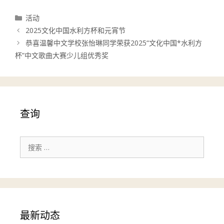
分
活动
类
2025文化中国水利方杯和元宵节
恭喜温馨中文学校张怡琳同学荣获2025“文化中国*水利方
杯”中文歌曲大赛少儿组优秀奖
查询
搜
索：
最新动态