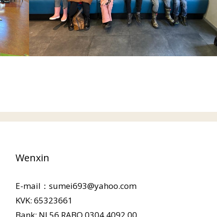
Wenxin
E-mail：sumei693@yahoo.com
KVK: 65323661
Bank: NL56 RABO 0304 4092 00