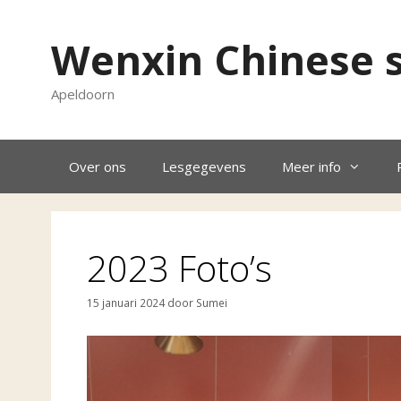
Ga
naar
Wenxin Chinese 
de
inhoud
Apeldoorn
Over ons
Lesgegevens
Meer info
2023 Foto’s
15 januari 2024
door
Sumei