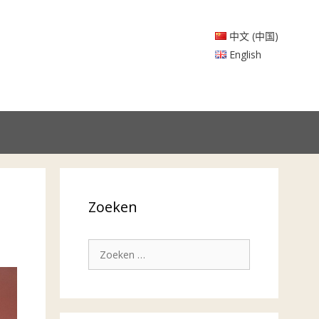
中文 (中国)
English
Zoeken
Zoek
naar: