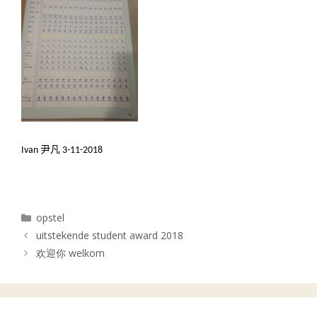
Ivan
尹凡 3-11-2018
Categorieën
opstel
uitstekende student award 2018
欢迎你 welkom