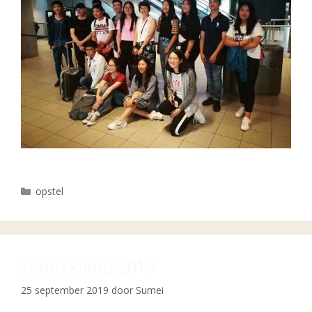
Categorieën
opstel
zomerkamp 2019
25 september 2019
door
Sumei