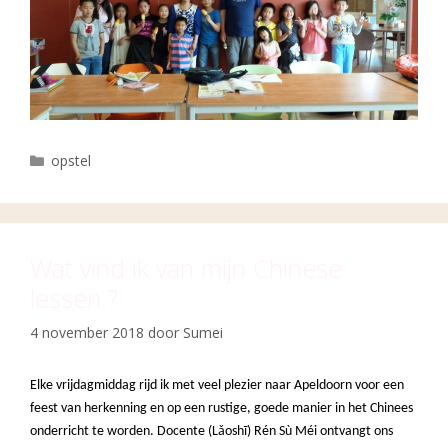
Categorieën
opstel
Wat vind ik van mijn Chinese
lessen ?
4 november 2018
door
Sumei
Elke vrijdagmiddag rijd ik met veel plezier naar Apeldoorn voor een
feest van herkenning en op een rustige, goede manier in het Chinees
onderricht te worden. Docente (Lǎoshī) Rén Sù Méi ontvangt ons