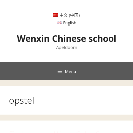
Ga
naar
中文 (中国)
de
inhoud
English
Wenxin Chinese school
Apeldoorn
Menu
opstel