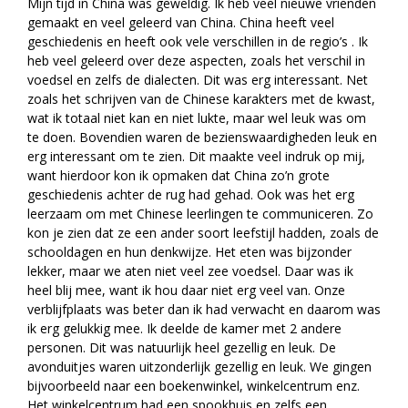
Mijn tijd in China was geweldig. Ik heb veel nieuwe vrienden
gemaakt en veel geleerd van China. China heeft veel
geschiedenis en heeft ook vele verschillen in de regio’s . Ik
heb veel geleerd over deze aspecten, zoals het verschil in
voedsel en zelfs de dialecten. Dit was erg interessant. Net
zoals het schrijven van de Chinese karakters met de kwast,
wat ik totaal niet kan en niet lukte, maar wel leuk was om
te doen. Bovendien waren de bezienswaardigheden leuk en
erg interessant om te zien. Dit maakte veel indruk op mij,
want hierdoor kon ik opmaken dat China zo’n grote
geschiedenis achter de rug had gehad. Ook was het erg
leerzaam om met Chinese leerlingen te communiceren. Zo
kon je zien dat ze een ander soort leefstijl hadden, zoals de
schooldagen en hun denkwijze. Het eten was bijzonder
lekker, maar we aten niet veel zee voedsel. Daar was ik
heel blij mee, want ik hou daar niet erg veel van. Onze
verblijfplaats was beter dan ik had verwacht en daarom was
ik erg gelukkig mee. Ik deelde de kamer met 2 andere
personen. Dit was natuurlijk heel gezellig en leuk. De
avonduitjes waren uitzonderlijk gezellig en leuk. We gingen
bijvoorbeeld naar een boekenwinkel, winkelcentrum enz.
Het winkelcentrum had een spookhuis en zelfs een