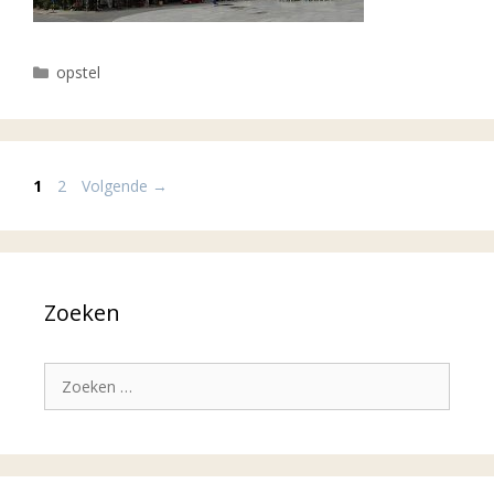
Categorieën
opstel
Pagina
Pagina
1
2
Volgende
→
Zoeken
Zoek
naar: