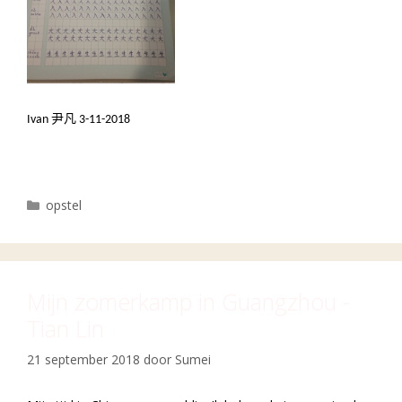
Ivan
尹凡 3-11-2018
Categorieën
opstel
Mijn zomerkamp in Guangzhou -
Tian Lin
21 september 2018
door
Sumei