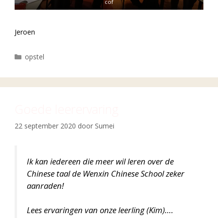
cof
Jeroen
Categorieën
opstel
Goede leerervaring
22 september 2020
door
Sumei
Ik kan iedereen die meer wil leren over de
Chinese taal de Wenxin Chinese School zeker
aanraden!
Lees
ervaringen
van onze leerling (Kim)….