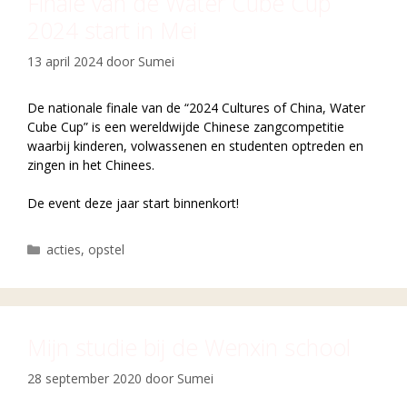
Finale van de Water Cube Cup
2024 start in Mei
13 april 2024
door
Sumei
De nationale finale van de “2024 Cultures of China, Water
Cube Cup” is een wereldwijde Chinese zangcompetitie
waarbij kinderen, volwassenen en studenten optreden en
zingen in het Chinees.
De event deze jaar start binnenkort!
Categorieën
acties
,
opstel
Mijn studie bij de Wenxin school
28 september 2020
door
Sumei